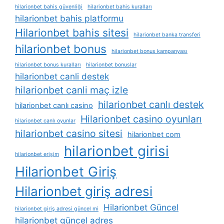
hilarionbet bahis güvenliği
hilarionbet bahis kuralları
hilarionbet bahis platformu
Hilarionbet bahis sitesi
hilarionbet banka transferi
hilarionbet bonus
hilarionbet bonus kampanyası
hilarionbet bonus kuralları
hilarionbet bonuslar
hilarionbet canli destek
hilarionbet canli maç izle
hilarionbet canlı destek
hilarionbet canlı casino
Hilarionbet casino oyunları
hilarionbet canlı oyunlar
hilarionbet casino sitesi
hilarionbet com
hilarionbet girisi
hilarionbet erişim
Hilarionbet Giriş
Hilarionbet giriş adresi
Hilarionbet Güncel
hilarionbet giriş adresi güncel mi
hilarionbet güncel adres