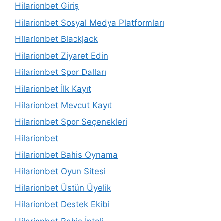
Hilarionbet Giriş
Hilarionbet Sosyal Medya Platformları
Hilarionbet Blackjack
Hilarionbet Ziyaret Edin
Hilarionbet Spor Dalları
Hilarionbet İlk Kayıt
Hilarionbet Mevcut Kayıt
Hilarionbet Spor Seçenekleri
Hilarionbet
Hilarionbet Bahis Oynama
Hilarionbet Oyun Sitesi
Hilarionbet Üstün Üyelik
Hilarionbet Destek Ekibi
Hilarionbet Bahis İptali