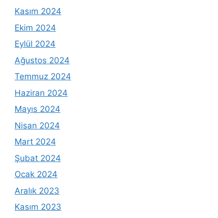
Kasım 2024
Ekim 2024
Eylül 2024
Ağustos 2024
Temmuz 2024
Haziran 2024
Mayıs 2024
Nisan 2024
Mart 2024
Şubat 2024
Ocak 2024
Aralık 2023
Kasım 2023