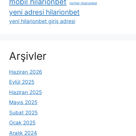
mobil hilarionbet
twitter hilarionbet
yeni adresi hilarionbet
yeni hilarionbet giriş adresi
Arşivler
Haziran 2026
Eylül 2025
Haziran 2025
Mayıs 2025
Şubat 2025
Ocak 2025
Aralık 2024