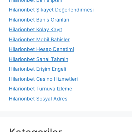
Hilarionbet Şikayet Değerlendirmesi
Hilarionbet Bahis Oranları
Hilarionbet Kolay Kayıt
Hilarionbet Mobil Bahisler
Hilarionbet Hesap Denetimi
Hilarionbet Sanal Tahmin
Hilarionbet Erişim Engeli
Hilarionbet Casino Hizmetleri
Hilarionbet Turnuva İzleme
Hilarionbet Sosyal Adres