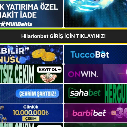
Hilarionbet GİRİŞ İÇİN TIKLAYINIZ!