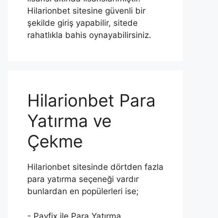
Hilarionbet sitesine güvenli bir
şekilde giriş yapabilir, sitede
rahatlıkla bahis oynayabilirsiniz.
Hilarionbet Para
Yatırma ve
Çekme
Hilarionbet sitesinde dörtden fazla
para yatırma seçeneği vardır
bunlardan en popülerleri ise;
- Payfix ile Para Yatırma