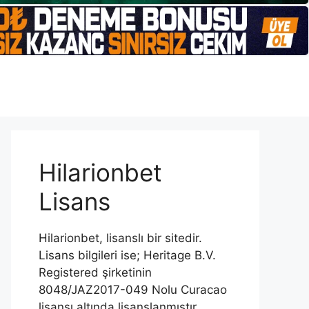
Hilarionbet
Lisans
Hilarionbet, lisanslı bir sitedir.
Lisans bilgileri ise; Heritage B.V.
Registered şirketinin
8048/JAZ2017-049 Nolu Curacao
lisansı altında lisanslanmıştır.