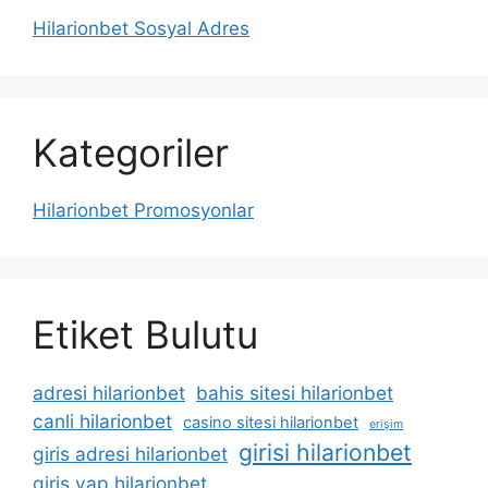
Hilarionbet Sosyal Adres
Kategoriler
Hilarionbet Promosyonlar
Etiket Bulutu
adresi hilarionbet
bahis sitesi hilarionbet
canli hilarionbet
casino sitesi hilarionbet
erişim
girisi hilarionbet
giris adresi hilarionbet
giris yap hilarionbet