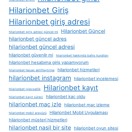
Hilarionbet Giriş
Hilarionbet giriş adresi
Hilarionbet Güncel
hilarionbet giriş adresi güncel mi
hilarionbet güncel adres
hilarionbet güncel adresi
hilarionbet güvenlir mi
hilarionbet hakkında bahis kuralları
hilarionbet hesabıma giriş yapamıyorum
hilarionbet hizmetleri
hilarionbet hesap aktifleştirme
hilarionbet instagram
hilarionbet i̇ncelemesi
Hilarionbet kayıt
hilarionbet i̇şlevsellik
hilarionbet kaç oldu
hilarionbet kayıt süreci
hilarionbet maç izle
hilarionbet maç izleme
Hilarionbet Mobil Uygulaması
hilarionbet mobil arayüzü
hilarionbet müşteri hizmetleri
hilarionbet nasil bir site
hilarionbet oyun sitesi