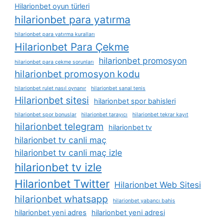
Hilarionbet oyun türleri
hilarionbet para yatırma
hilarionbet para yatırma kuralları
Hilarionbet Para Çekme
hilarionbet promosyon
hilarionbet para çekme sorunları
hilarionbet promosyon kodu
hilarionbet rulet nasıl oynanır
hilarionbet sanal tenis
Hilarionbet sitesi
hilarionbet spor bahisleri
hilarionbet spor bonuslar
hilarionbet tarayıcı
hilarionbet tekrar kayıt
hilarionbet telegram
hilarionbet tv
hilarionbet tv canli maç
hilarionbet tv canli maç izle
hilarionbet tv izle
Hilarionbet Twitter
Hilarionbet Web Sitesi
hilarionbet whatsapp
hilarionbet yabancı bahis
hilarionbet yeni adres
hilarionbet yeni adresi