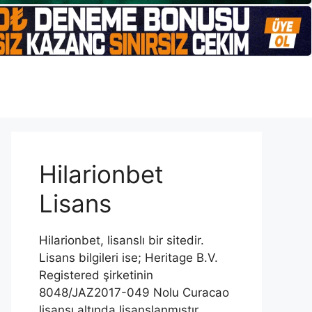
Hilarionbet
Lisans
Hilarionbet, lisanslı bir sitedir.
Lisans bilgileri ise; Heritage B.V.
Registered şirketinin
8048/JAZ2017-049 Nolu Curacao
lisansı altında lisanslanmıştır.