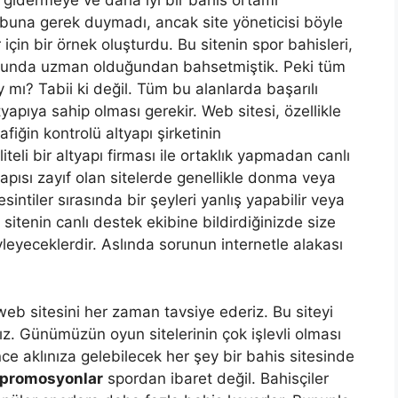
ni gidermeye ve daha iyi bir bahis ortamı
e buna gerek duymadı, ancak site yöneticisi böyle
için bir örnek oluşturdu. Bu sitenin spor bahisleri,
nusunda uzman olduğundan bahsetmiştik. Peki tüm
 mı? Tabii ki değil. Tüm bu alanlarda başarılı
yapıya sahip olması gerekir. Web sitesi, özellikle
rafiğin kontrolü altyapı şirketinin
teli bir altyapı firması ile ortaklık yapmadan canlı
yapısı zayıf olan sitelerde genellikle donma veya
esintiler sırasında bir şeyleri yanlış yapabilir veya
sitenin canlı destek ekibine bildirdiğinizde size
leyeceklerdir. Aslında sorunun internetle alakası
eb sitesini her zaman tavsiye ederiz. Bu siteyi
ız. Günümüzün oyun sitelerinin çok işlevli olması
nce aklınıza gelebilecek her şey bir bahis sitesinde
 promosyonlar
spordan ibaret değil. Bahisçiler