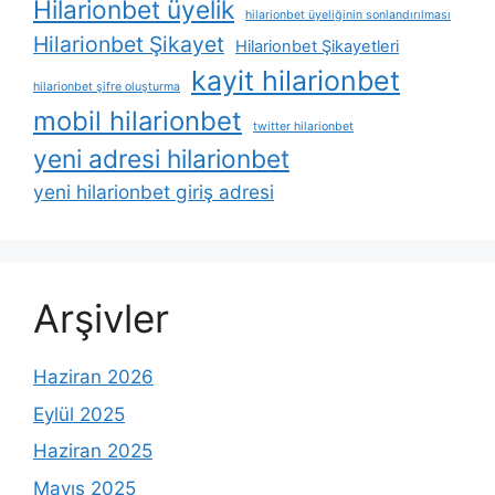
Hilarionbet üyelik
hilarionbet üyeliğinin sonlandırılması
Hilarionbet Şikayet
Hilarionbet Şikayetleri
kayit hilarionbet
hilarionbet şifre oluşturma
mobil hilarionbet
twitter hilarionbet
yeni adresi hilarionbet
yeni hilarionbet giriş adresi
Arşivler
Haziran 2026
Eylül 2025
Haziran 2025
Mayıs 2025