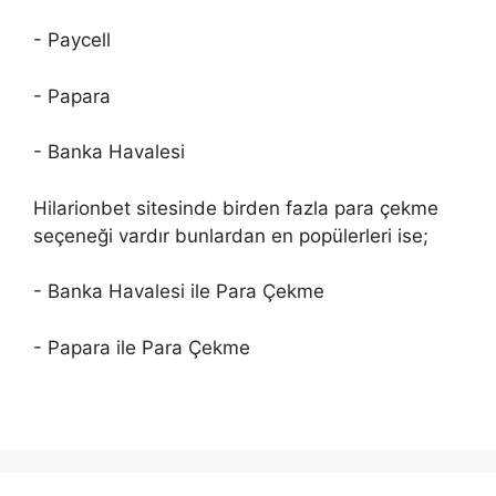
- Paycell
- Papara
- Banka Havalesi
Hilarionbet sitesinde birden fazla para çekme
seçeneği vardır bunlardan en popülerleri ise;
- Banka Havalesi ile Para Çekme
- Papara ile Para Çekme