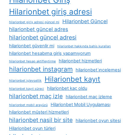
Hilarionbet giriş adresi
Hilarionbet Güncel
hilarionbet giriş adresi güncel mi
hilarionbet güncel adres
hilarionbet güncel adresi
hilarionbet güvenlir mi
hilarionbet hakkında bahis kuralları
hilarionbet hesabıma giriş yapamıyorum
hilarionbet hizmetleri
hilarionbet hesap aktifleştirme
hilarionbet instagram
hilarionbet i̇ncelemesi
Hilarionbet kayıt
hilarionbet i̇şlevsellik
hilarionbet kaç oldu
hilarionbet kayıt süreci
hilarionbet maç izle
hilarionbet maç izleme
Hilarionbet Mobil Uygulaması
hilarionbet mobil arayüzü
hilarionbet müşteri hizmetleri
hilarionbet nasil bir site
hilarionbet oyun sitesi
Hilarionbet oyun türleri