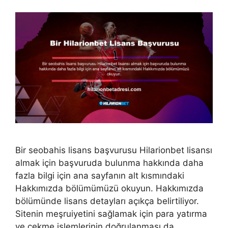
Bir seobahis lisans başvurusu Hilarionbet lisansı
almak için başvuruda bulunma hakkında daha
fazla bilgi için ana sayfanın alt kısmındaki
Hakkımızda bölümümüzü okuyun. Hakkımızda
bölümünde lisans detayları açıkça belirtiliyor.
Sitenin meşruiyetini sağlamak için para yatırma
ve çekme işlemlerinin doğrulanması da