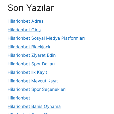
Son Yazılar
Hilarionbet Adresi
Hilarionbet Giriş
Hilarionbet Sosyal Medya Platformları
Hilarionbet Blackjack
Hilarionbet Ziyaret Edin
Hilarionbet Spor Dalları
Hilarionbet İlk Kayıt
Hilarionbet Mevcut Kayıt
Hilarionbet Spor Seçenekleri
Hilarionbet
Hilarionbet Bahis Oynama