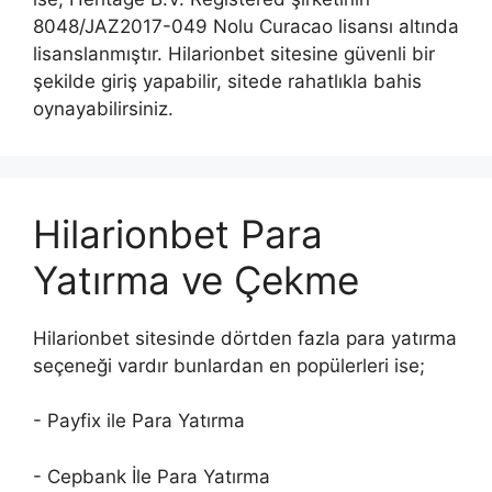
8048/JAZ2017-049 Nolu Curacao lisansı altında
lisanslanmıştır. Hilarionbet sitesine güvenli bir
şekilde giriş yapabilir, sitede rahatlıkla bahis
oynayabilirsiniz.
Hilarionbet Para
Yatırma ve Çekme
Hilarionbet sitesinde dörtden fazla para yatırma
seçeneği vardır bunlardan en popülerleri ise;
- Payfix ile Para Yatırma
- Cepbank İle Para Yatırma