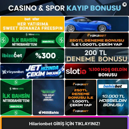
×
Hilarionbet GİRİŞ İÇİN TIKLAYINIZ!