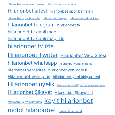
hilarionbet rulet nasıl oynanır
hilarionbet sanal tenis
Hilarionbet sitesi
hilarionbet spor bahisleri
hilarionbet spor bonuslar
hilarionbet tarayıcı
hilarionbet tekrar kayıt
hilarionbet telegram
hilarionbet tv
hilarionbet tv canli maç
hilarionbet tv canli maç izle
hilarionbet tv izle
Hilarionbet Twitter
Hilarionbet Web Sitesi
hilarionbet whatsapp
hilarionbet yabancı bahis
hilarionbet yeni adres
hilarionbet yeni adresi
Hilarionbet yeni giriş
hilarionbet yeni giriş adresi
Hilarionbet üyelik
hilarionbet üyeliğinin sonlandırılması
Hilarionbet Şikayet
Hilarionbet Şikayetleri
kayit hilarionbet
hilarionbet şifre oluşturma
mobil hilarionbet
twitter hilarionbet