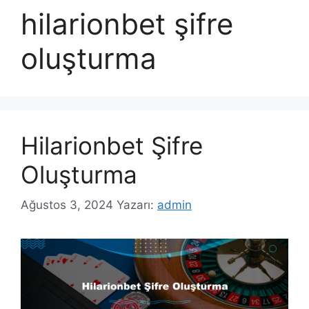
hilarionbet şifre
oluşturma
Hilarionbet Şifre
Oluşturma
Ağustos 3, 2024
Yazarı:
admin