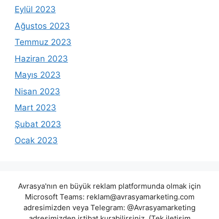
Eylül 2023
Ağustos 2023
Temmuz 2023
Haziran 2023
Mayıs 2023
Nisan 2023
Mart 2023
Şubat 2023
Ocak 2023
Avrasya'nın en büyük reklam platformunda olmak için
Microsoft Teams:
reklam@avrasyamarketing.com
adresimizden veya Telegram: @Avrasyamarketing
adresimizden irtibat kurabilirsiniz. (Tek iletişim