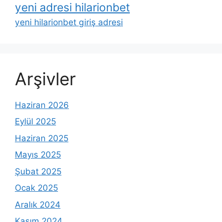
yeni adresi hilarionbet
yeni hilarionbet giriş adresi
Arşivler
Haziran 2026
Eylül 2025
Haziran 2025
Mayıs 2025
Şubat 2025
Ocak 2025
Aralık 2024
Kasım 2024