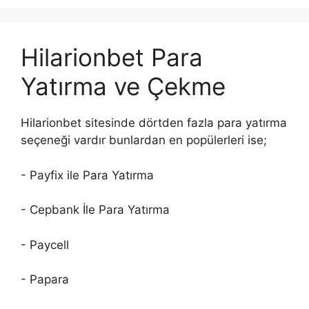
Hilarionbet Para
Yatırma ve Çekme
Hilarionbet sitesinde dörtden fazla para yatırma
seçeneği vardır bunlardan en popülerleri ise;
- Payfix ile Para Yatırma
- Cepbank İle Para Yatırma
- Paycell
- Papara