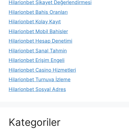
Hilarionbet Şikayet Değerlendirmesi
Hilarionbet Bahis Oranları
Hilarionbet Kolay Kayıt
Hilarionbet Mobil Bahisler
Hilarionbet Hesap Denetimi
Hilarionbet Sanal Tahmin
Hilarionbet Erişim Engeli
Hilarionbet Casino Hizmetleri
Hilarionbet Turnuva İzleme
Hilarionbet Sosyal Adres
Kategoriler