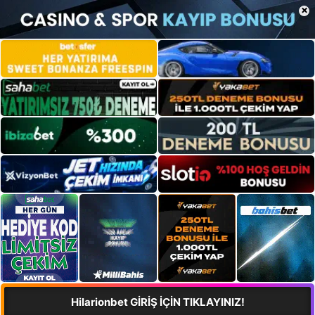
×
Hilarionbet GİRİŞ İÇİN TIKLAYINIZ!