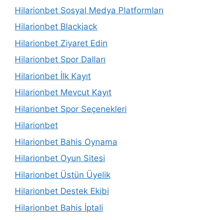
Hilarionbet Sosyal Medya Platformları
Hilarionbet Blackjack
Hilarionbet Ziyaret Edin
Hilarionbet Spor Dalları
Hilarionbet İlk Kayıt
Hilarionbet Mevcut Kayıt
Hilarionbet Spor Seçenekleri
Hilarionbet
Hilarionbet Bahis Oynama
Hilarionbet Oyun Sitesi
Hilarionbet Üstün Üyelik
Hilarionbet Destek Ekibi
Hilarionbet Bahis İptali