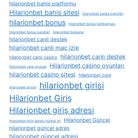
hilarionbet bahis platformu
Hilarionbet bahis sitesi
hilarionbet banka transferi
hilarionbet bonus
hilarionbet bonus kampanyası
hilarionbet bonus kuralları
hilarionbet bonuslar
hilarionbet canli destek
hilarionbet canli maç izle
hilarionbet canlı destek
hilarionbet canlı casino
Hilarionbet casino oyunları
hilarionbet canlı oyunlar
hilarionbet casino sitesi
hilarionbet com
hilarionbet girisi
hilarionbet erişim
Hilarionbet Giriş
Hilarionbet giriş adresi
Hilarionbet Güncel
hilarionbet giriş adresi güncel mi
hilarionbet güncel adres
hilarionbet güncel adresi