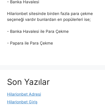
- Banka Havalesi
Hilarionbet sitesinde birden fazla para çekme
seçeneği vardır bunlardan en popülerleri ise;
- Banka Havalesi ile Para Çekme
- Papara ile Para Çekme
Son Yazılar
Hilarionbet Adresi
Hilarionbet Giriş