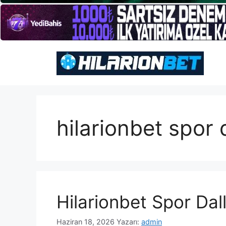
İçeriğe
atla
hilarionbet spor d
Hilarionbet Spor Dall
Haziran 18, 2026
Yazarı:
admin