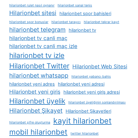
hilarionbet rulet nasıl oynanır
hilarionbet sanal tenis
Hilarionbet sitesi
hilarionbet spor bahisleri
hilarionbet spor bonuslar
hilarionbet tarayıcı
hilarionbet tekrar kayıt
hilarionbet telegram
hilarionbet tv
hilarionbet tv canli maç
hilarionbet tv canli maç izle
hilarionbet tv izle
Hilarionbet Twitter
Hilarionbet Web Sitesi
hilarionbet whatsapp
hilarionbet yabancı bahis
hilarionbet yeni adres
hilarionbet yeni adresi
Hilarionbet yeni giriş
hilarionbet yeni giriş adresi
Hilarionbet üyelik
hilarionbet üyeliğinin sonlandırılması
Hilarionbet Şikayet
Hilarionbet Şikayetleri
kayit hilarionbet
hilarionbet şifre oluşturma
mobil hilarionbet
twitter hilarionbet