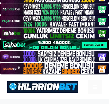
İçeriğe
atla
Menü