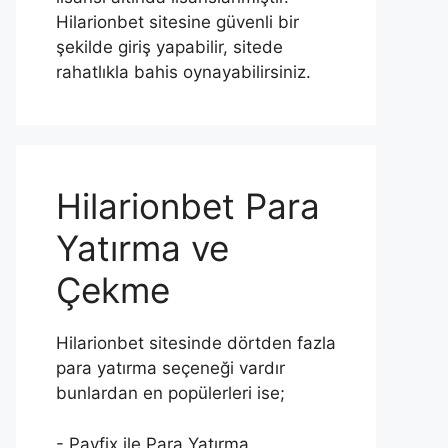
Hilarionbet sitesine güvenli bir
şekilde giriş yapabilir, sitede
rahatlıkla bahis oynayabilirsiniz.
Hilarionbet Para
Yatırma ve
Çekme
Hilarionbet sitesinde dörtden fazla
para yatırma seçeneği vardır
bunlardan en popülerleri ise;
- Payfix ile Para Yatırma