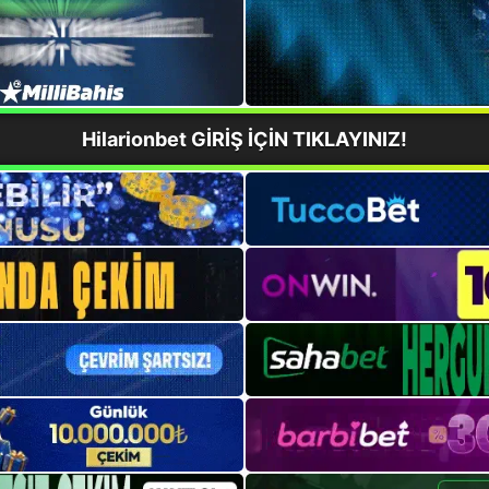
Hilarionbet GİRİŞ İÇİN TIKLAYINIZ!