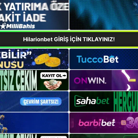
Hilarionbet GİRİŞ İÇİN TIKLAYINIZ!