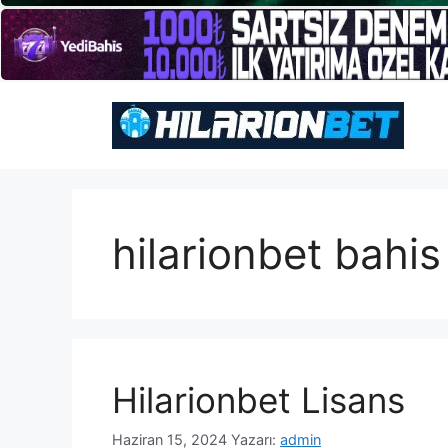
İçeriğe
atla
hilarionbet bahis
Hilarionbet Lisans
Haziran 15, 2024
Yazarı:
admin