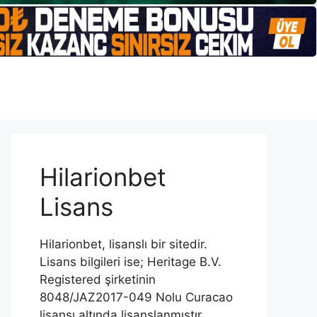
Hilarionbet
Lisans
Hilarionbet, lisanslı bir sitedir.
Lisans bilgileri ise; Heritage B.V.
Registered şirketinin
8048/JAZ2017-049 Nolu Curacao
lisansı altında lisanslanmıştır.