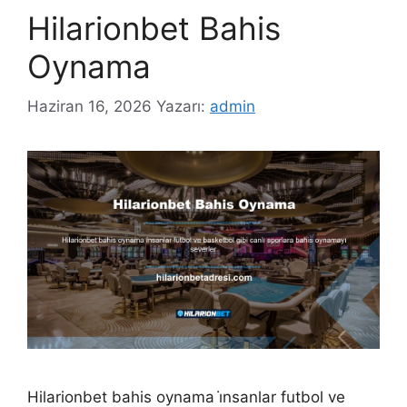
Hilarionbet Bahis
Oynama
Haziran 16, 2026
Yazarı:
admin
Hilarionbet bahis oynama i̇nsanlar futbol ve