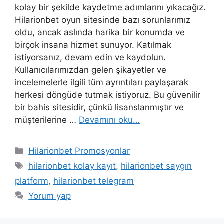
kolay bir şekilde kaydetme adımlarını yıkacağız.
Hilarionbet oyun sitesinde bazı sorunlarımız
oldu, ancak aslında harika bir konumda ve
birçok insana hizmet sunuyor. Katılmak
istiyorsanız, devam edin ve kaydolun.
Kullanıcılarımızdan gelen şikayetler ve
incelemelerle ilgili tüm ayrıntıları paylaşarak
herkesi döngüde tutmak istiyoruz. Bu güvenilir
bir bahis sitesidir, çünkü lisanslanmıştır ve
müşterilerine …
Devamını oku…
Kategoriler
Hilarionbet Promosyonlar
Etiketler
hilarionbet kolay kayıt
,
hilarionbet saygın
platform
,
hilarionbet telegram
Yorum yap