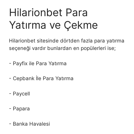
Hilarionbet Para
Yatırma ve Çekme
Hilarionbet sitesinde dörtden fazla para yatırma
seçeneği vardır bunlardan en popülerleri ise;
- Payfix ile Para Yatırma
- Cepbank İle Para Yatırma
- Paycell
- Papara
- Banka Havalesi