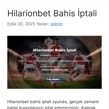
Hilarionbet Bahis İptali
Eylül 20, 2025
Yazarı:
admin
Hilarionbet bahis iptali oyunda, gerçek zamanlı
bahis kuponlarınızı iptal edemezsiniz. Kalmak