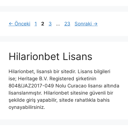
Sayfa
Sayfa
Sayfa
Sayfa
←
Önceki
1
2
3
…
23
Sonraki
→
Hilarionbet Lisans
Hilarionbet, lisanslı bir sitedir. Lisans bilgileri
ise; Heritage B.V. Registered şirketinin
8048/JAZ2017-049 Nolu Curacao lisansı altında
lisanslanmıştır. Hilarionbet sitesine güvenli bir
şekilde giriş yapabilir, sitede rahatlıkla bahis
oynayabilirsiniz.