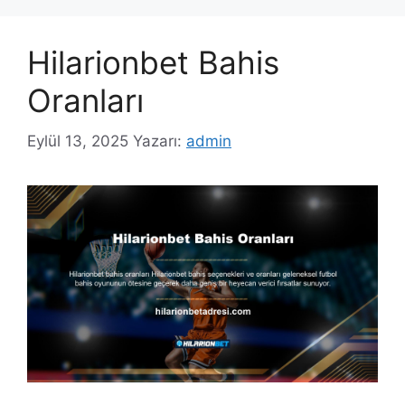
Hilarionbet Bahis
Oranları
Eylül 13, 2025
Yazarı:
admin