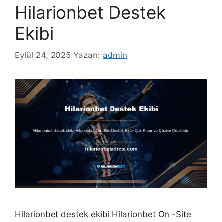
Hilarionbet Destek
Ekibi
Eylül 24, 2025
Yazarı:
admin
Hilarionbet destek ekibi Hilarionbet On -Site