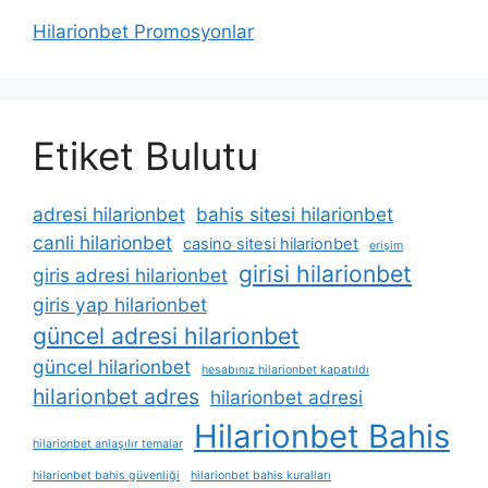
Hilarionbet Promosyonlar
Etiket Bulutu
adresi hilarionbet
bahis sitesi hilarionbet
canli hilarionbet
casino sitesi hilarionbet
erişim
girisi hilarionbet
giris adresi hilarionbet
giris yap hilarionbet
güncel adresi hilarionbet
güncel hilarionbet
hesabınız hilarionbet kapatıldı
hilarionbet adres
hilarionbet adresi
Hilarionbet Bahis
hilarionbet anlaşılır temalar
hilarionbet bahis güvenliği
hilarionbet bahis kuralları