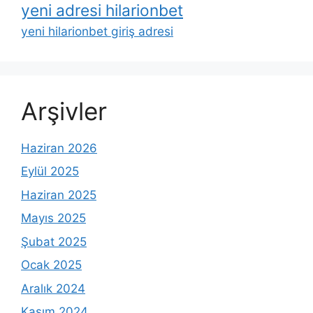
yeni adresi hilarionbet
yeni hilarionbet giriş adresi
Arşivler
Haziran 2026
Eylül 2025
Haziran 2025
Mayıs 2025
Şubat 2025
Ocak 2025
Aralık 2024
Kasım 2024