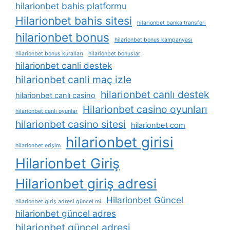
hilarionbet bahis platformu
Hilarionbet bahis sitesi
hilarionbet banka transferi
hilarionbet bonus
hilarionbet bonus kampanyası
hilarionbet bonus kuralları
hilarionbet bonuslar
hilarionbet canli destek
hilarionbet canli maç izle
hilarionbet canlı destek
hilarionbet canlı casino
Hilarionbet casino oyunları
hilarionbet canlı oyunlar
hilarionbet casino sitesi
hilarionbet com
hilarionbet girisi
hilarionbet erişim
Hilarionbet Giriş
Hilarionbet giriş adresi
Hilarionbet Güncel
hilarionbet giriş adresi güncel mi
hilarionbet güncel adres
hilarionbet güncel adresi