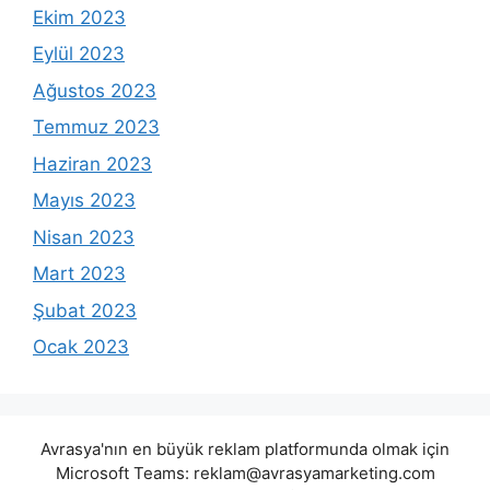
Ekim 2023
Eylül 2023
Ağustos 2023
Temmuz 2023
Haziran 2023
Mayıs 2023
Nisan 2023
Mart 2023
Şubat 2023
Ocak 2023
Avrasya'nın en büyük reklam platformunda olmak için
Microsoft Teams:
reklam@avrasyamarketing.com