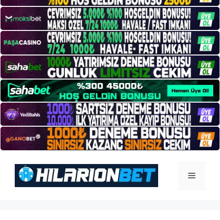
İçeriğe
atla
Menü