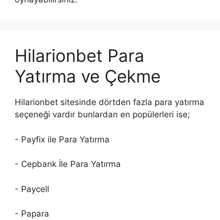
Hilarionbet Para
Yatırma ve Çekme
Hilarionbet sitesinde dörtden fazla para yatırma
seçeneği vardır bunlardan en popülerleri ise;
- Payfix ile Para Yatırma
- Cepbank İle Para Yatırma
- Paycell
- Papara