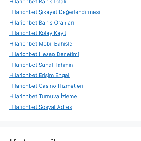
Hilarionbet Bahis İptali
Hilarionbet Şikayet Değerlendirmesi
Hilarionbet Bahis Oranları
Hilarionbet Kolay Kayıt
Hilarionbet Mobil Bahisler
Hilarionbet Hesap Denetimi
Hilarionbet Sanal Tahmin
Hilarionbet Erişim Engeli
Hilarionbet Casino Hizmetleri
Hilarionbet Turnuva İzleme
Hilarionbet Sosyal Adres