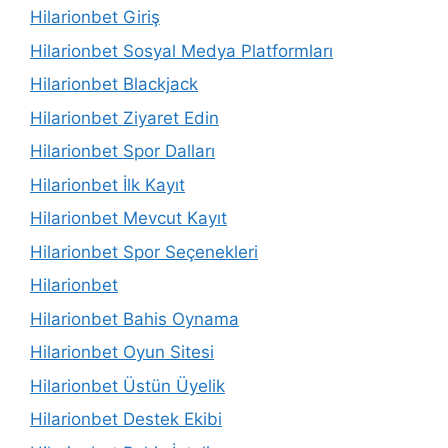
Hilarionbet Giriş
Hilarionbet Sosyal Medya Platformları
Hilarionbet Blackjack
Hilarionbet Ziyaret Edin
Hilarionbet Spor Dalları
Hilarionbet İlk Kayıt
Hilarionbet Mevcut Kayıt
Hilarionbet Spor Seçenekleri
Hilarionbet
Hilarionbet Bahis Oynama
Hilarionbet Oyun Sitesi
Hilarionbet Üstün Üyelik
Hilarionbet Destek Ekibi