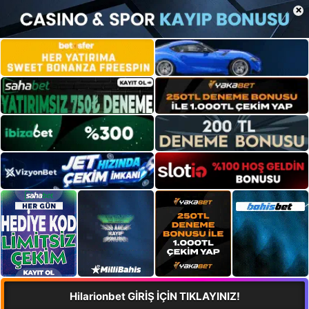
×
Hilarionbet GİRİŞ İÇİN TIKLAYINIZ!