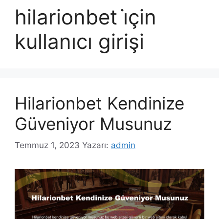
hilarionbet i̇çin
kullanıcı girişi
Hilarionbet Kendinize
Güveniyor Musunuz
Temmuz 1, 2023
Yazarı:
admin