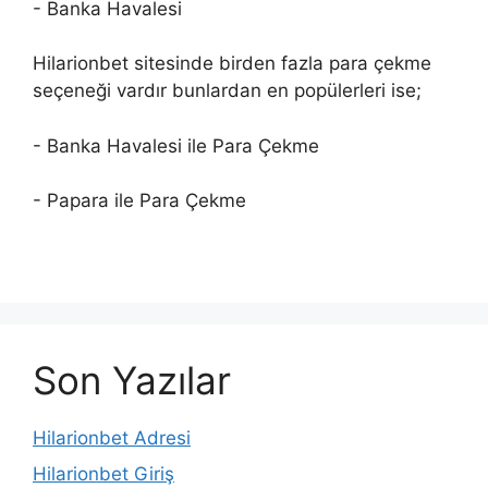
- Banka Havalesi
Hilarionbet sitesinde birden fazla para çekme
seçeneği vardır bunlardan en popülerleri ise;
- Banka Havalesi ile Para Çekme
- Papara ile Para Çekme
Son Yazılar
Hilarionbet Adresi
Hilarionbet Giriş