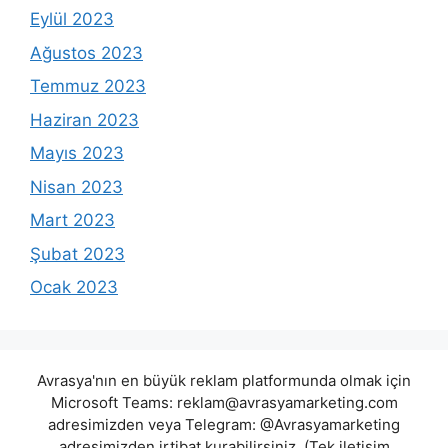
Eylül 2023
Ağustos 2023
Temmuz 2023
Haziran 2023
Mayıs 2023
Nisan 2023
Mart 2023
Şubat 2023
Ocak 2023
Avrasya'nın en büyük reklam platformunda olmak için
Microsoft Teams:
reklam@avrasyamarketing.com
adresimizden veya Telegram: @Avrasyamarketing
adresimizden irtibat kurabilirsiniz. (Tek iletişim