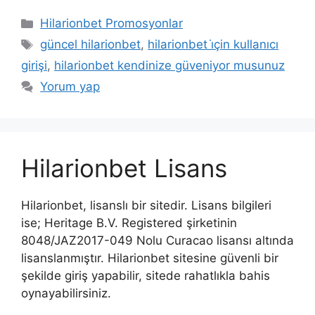
Kategoriler
Hilarionbet Promosyonlar
Etiketler
güncel hilarionbet
,
hilarionbet i̇çin kullanıcı
girişi
,
hilarionbet kendinize güveniyor musunuz
Yorum yap
Hilarionbet Lisans
Hilarionbet, lisanslı bir sitedir. Lisans bilgileri
ise; Heritage B.V. Registered şirketinin
8048/JAZ2017-049 Nolu Curacao lisansı altında
lisanslanmıştır. Hilarionbet sitesine güvenli bir
şekilde giriş yapabilir, sitede rahatlıkla bahis
oynayabilirsiniz.