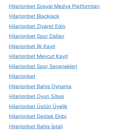
Hilarionbet Sosyal Medya Platformları
Hilarionbet Blackjack
Hilarionbet Ziyaret Edin
Hilarionbet Spor Dalları
Hilarionbet İlk Kayıt
Hilarionbet Mevcut Kayıt
Hilarionbet Spor Seçenekleri
Hilarionbet
Hilarionbet Bahis Oynama
Hilarionbet Oyun Sitesi
Hilarionbet Üstün Üyelik
Hilarionbet Destek Ekibi
Hilarionbet Bahis İptali