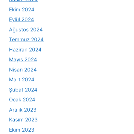
Ekim 2024
Eylül 2024
Ağustos 2024
Temmuz 2024
Haziran 2024
Mayıs 2024
Nisan 2024
Mart 2024
Şubat 2024
Ocak 2024
Aralık 2023
Kasım 2023
Ekim 2023