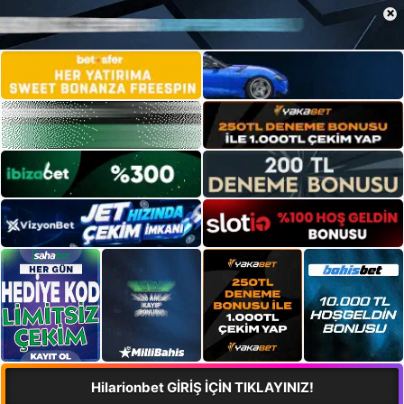
×
Hilarionbet GİRİŞ İÇİN TIKLAYINIZ!