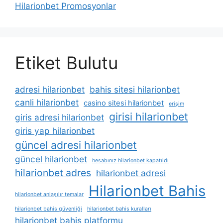
Hilarionbet Promosyonlar
Etiket Bulutu
adresi hilarionbet
bahis sitesi hilarionbet
canli hilarionbet
casino sitesi hilarionbet
erişim
girisi hilarionbet
giris adresi hilarionbet
giris yap hilarionbet
güncel adresi hilarionbet
güncel hilarionbet
hesabınız hilarionbet kapatıldı
hilarionbet adres
hilarionbet adresi
Hilarionbet Bahis
hilarionbet anlaşılır temalar
hilarionbet bahis güvenliği
hilarionbet bahis kuralları
hilarionbet bahis platformu