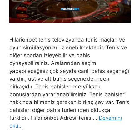
Hilarionbet tenis televizyonda tenis maçları ve
oyun simülasyonları izlenebilmektedir. Tenis ve
diğer sporları izleyebilir ve bahis
oynayabilirsiniz. Aralarından seçim
yapabileceğiniz çok sayıda canlı bahis seçeneği
vardır., üst ve alt bahis seçeneklerinden
birkaçıdır. Tenis bahislerinde yüksek
bonuslardan yararlanabilirsiniz. Tenis bahisleri
hakkında bilmeniz gereken birkaç şey var. Tenis
bahisleri diğer bahis türlerinden oldukça
farklıdır. Hilarionbet Adresi Tenis …
Devamını
oku…