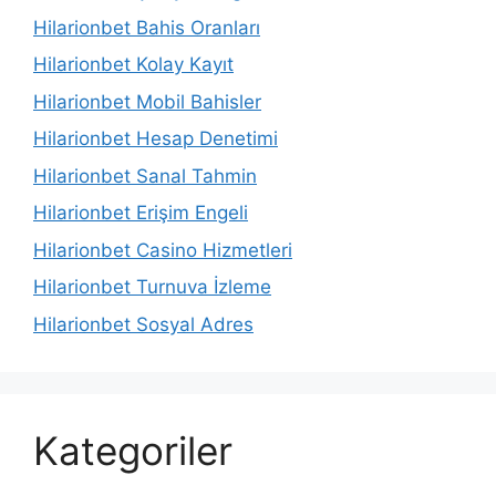
Hilarionbet Bahis Oranları
Hilarionbet Kolay Kayıt
Hilarionbet Mobil Bahisler
Hilarionbet Hesap Denetimi
Hilarionbet Sanal Tahmin
Hilarionbet Erişim Engeli
Hilarionbet Casino Hizmetleri
Hilarionbet Turnuva İzleme
Hilarionbet Sosyal Adres
Kategoriler