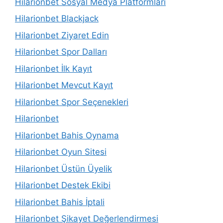
Hilarionbet Sosyal Medya Platformları
Hilarionbet Blackjack
Hilarionbet Ziyaret Edin
Hilarionbet Spor Dalları
Hilarionbet İlk Kayıt
Hilarionbet Mevcut Kayıt
Hilarionbet Spor Seçenekleri
Hilarionbet
Hilarionbet Bahis Oynama
Hilarionbet Oyun Sitesi
Hilarionbet Üstün Üyelik
Hilarionbet Destek Ekibi
Hilarionbet Bahis İptali
Hilarionbet Şikayet Değerlendirmesi