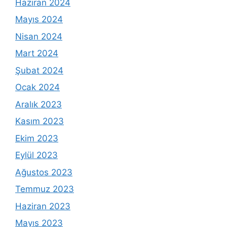
Haziran 2024
Mayıs 2024
Nisan 2024
Mart 2024
Şubat 2024
Ocak 2024
Aralık 2023
Kasım 2023
Ekim 2023
Eylül 2023
Ağustos 2023
Temmuz 2023
Haziran 2023
Mayıs 2023