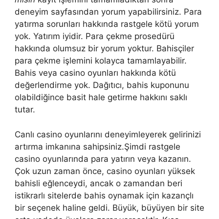
deneyim sayfasından yorum yapabilirsiniz. Para
yatırma sorunları hakkında rastgele kötü yorum
yok. Yatırım iyidir. Para çekme prosedürü
hakkında olumsuz bir yorum yoktur. Bahisçiler
para çekme işlemini kolayca tamamlayabilir.
Bahis veya casino oyunları hakkında kötü
değerlendirme yok. Dağıtıcı, bahis kuponunu
olabildiğince basit hale getirme hakkını saklı
tutar.
Canlı casino oyunlarını deneyimleyerek gelirinizi
artırma imkanına sahipsiniz.Şimdi rastgele
casino oyunlarında para yatırın veya kazanın.
Çok uzun zaman önce, casino oyunları yüksek
bahisli eğlenceydi, ancak o zamandan beri
istikrarlı sitelerde bahis oynamak için kazançlı
bir seçenek haline geldi. Büyük, büyüyen bir site