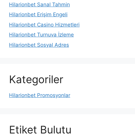
Hilarionbet Sanal Tahmin
Hilarionbet Erişim Engeli
Hilarionbet Casino Hizmetleri
Hilarionbet Turnuva İzleme
Hilarionbet Sosyal Adres
Kategoriler
Hilarionbet Promosyonlar
Etiket Bulutu