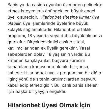
Bahis ya da casino oyunları üzerinden gelir elde
etmek isteyenlerin önündeki en büyük engel
üyelik sürecidir.
Hilarionbet sitesine kimler üye
olabilir
, üye işlemlerinde üyelerine büyük
kolaylık sağlamaktadır. Hilarionbet ortaklık
programı, 18 yaşında veya daha büyük olmanızı
gerektirir. Birçok çevrimiçi casino sitesi,
katılımcılarından ek üyelik gerektirir. Yasal
sebeplerden dolayı 18 yaş sınırı vardır. Bu
kriterleri karşılayanlar, başvuru sürecini
tamamlama konusunda olumlu bir şansa
sahiptir. Hilarionbet üyelik programının bir diğer
ilginç yönü de sitenin katılımcılardan başvuru
kabul edip etmediğidir. Bu, canlı bahis siteleri
için başka bir yaygın engeldir.
Hilarionbet Üyesi Olmak İçin