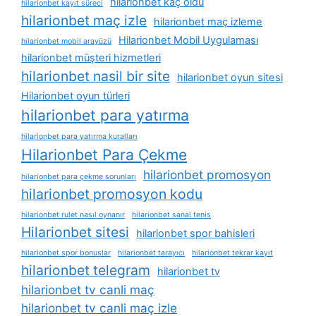
hilarionbet kaç oldu
hilarionbet kayıt süreci
hilarionbet maç izle
hilarionbet maç izleme
Hilarionbet Mobil Uygulaması
hilarionbet mobil arayüzü
hilarionbet müşteri hizmetleri
hilarionbet nasil bir site
hilarionbet oyun sitesi
Hilarionbet oyun türleri
hilarionbet para yatırma
hilarionbet para yatırma kuralları
Hilarionbet Para Çekme
hilarionbet promosyon
hilarionbet para çekme sorunları
hilarionbet promosyon kodu
hilarionbet rulet nasıl oynanır
hilarionbet sanal tenis
Hilarionbet sitesi
hilarionbet spor bahisleri
hilarionbet spor bonuslar
hilarionbet tarayıcı
hilarionbet tekrar kayıt
hilarionbet telegram
hilarionbet tv
hilarionbet tv canli maç
hilarionbet tv canli maç izle