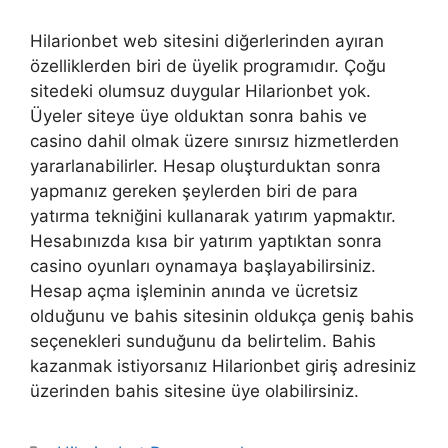
Hilarionbet web sitesini diğerlerinden ayıran
özelliklerden biri de üyelik programıdır. Çoğu
sitedeki olumsuz duygular Hilarionbet yok.
Üyeler siteye üye olduktan sonra bahis ve
casino dahil olmak üzere sınırsız hizmetlerden
yararlanabilirler. Hesap oluşturduktan sonra
yapmanız gereken şeylerden biri de para
yatırma tekniğini kullanarak yatırım yapmaktır.
Hesabınızda kısa bir yatırım yaptıktan sonra
casino oyunları oynamaya başlayabilirsiniz.
Hesap açma işleminin anında ve ücretsiz
olduğunu ve bahis sitesinin oldukça geniş bahis
seçenekleri sunduğunu da belirtelim. Bahis
kazanmak istiyorsanız Hilarionbet giriş adresiniz
üzerinden bahis sitesine üye olabilirsiniz.