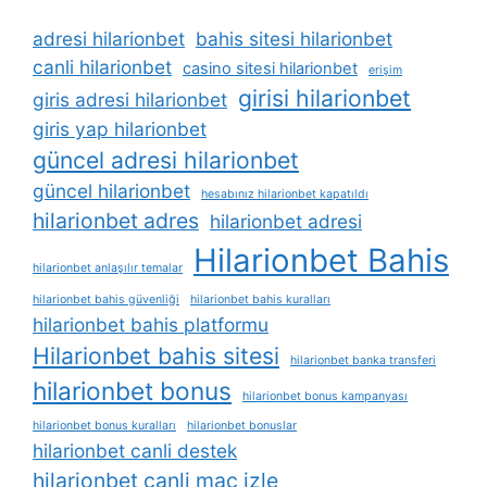
adresi hilarionbet
bahis sitesi hilarionbet
canli hilarionbet
casino sitesi hilarionbet
erişim
girisi hilarionbet
giris adresi hilarionbet
giris yap hilarionbet
güncel adresi hilarionbet
güncel hilarionbet
hesabınız hilarionbet kapatıldı
hilarionbet adres
hilarionbet adresi
Hilarionbet Bahis
hilarionbet anlaşılır temalar
hilarionbet bahis güvenliği
hilarionbet bahis kuralları
hilarionbet bahis platformu
Hilarionbet bahis sitesi
hilarionbet banka transferi
hilarionbet bonus
hilarionbet bonus kampanyası
hilarionbet bonus kuralları
hilarionbet bonuslar
hilarionbet canli destek
hilarionbet canli maç izle