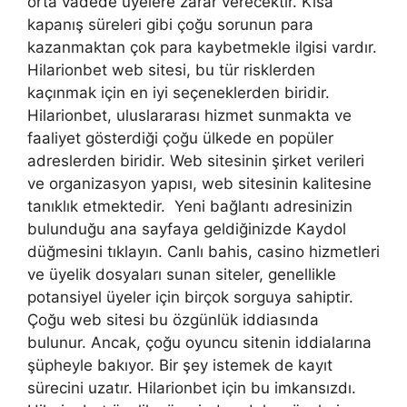
orta vadede üyelere zarar verecektir. Kısa
kapanış süreleri gibi çoğu sorunun para
kazanmaktan çok para kaybetmekle ilgisi vardır.
Hilarionbet web sitesi, bu tür risklerden
kaçınmak için en iyi seçeneklerden biridir.
Hilarionbet, uluslararası hizmet sunmakta ve
faaliyet gösterdiği çoğu ülkede en popüler
adreslerden biridir. Web sitesinin şirket verileri
ve organizasyon yapısı, web sitesinin kalitesine
tanıklık etmektedir. Yeni bağlantı adresinizin
bulunduğu ana sayfaya geldiğinizde Kaydol
düğmesini tıklayın. Canlı bahis, casino hizmetleri
ve üyelik dosyaları sunan siteler, genellikle
potansiyel üyeler için birçok sorguya sahiptir.
Çoğu web sitesi bu özgünlük iddiasında
bulunur. Ancak, çoğu oyuncu sitenin iddialarına
şüpheyle bakıyor. Bir şey istemek de kayıt
sürecini uzatır. Hilarionbet için bu imkansızdı.