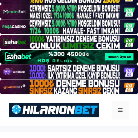
İçeriğe
atla
Menü