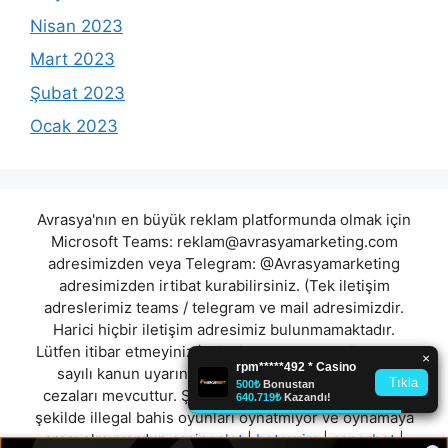
Nisan 2023
Mart 2023
Şubat 2023
Ocak 2023
Avrasya'nın en büyük reklam platformunda olmak için
Microsoft Teams:
reklam@avrasyamarketing.com
adresimizden veya Telegram: @Avrasyamarketing
adresimizden irtibat kurabilirsiniz. (Tek iletişim
adreslerimiz teams / telegram ve mail adresimizdir.
Harici hiçbir iletişim adresimiz bulunmamaktadır.
Lütfen itibar etmeyiniz.) Türkiye yasalarına göre 7258
sayılı kanun uyarınca yasa dışı bahis oynamanın
cezaları mevcuttur. Şu an bulunduğunuz site hiç bir
şekilde illegal bahis oyunları oynatmıyor ve oynamaya
aracı olmuyordur.
casinoslot
|
betevrim
|
asporbet
|