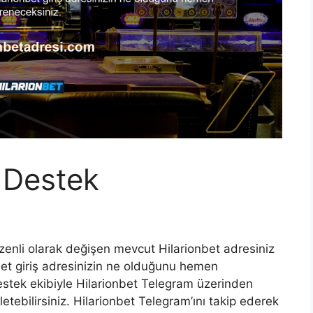
ı Destek
enli olarak değişen mevcut Hilarionbet adresiniz
bet giriş adresinizin ne olduğunu hemen
destek ekibiyle Hilarionbet Telegram üzerinden
iletebilirsiniz. Hilarionbet Telegram’ını takip ederek