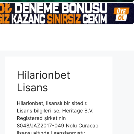
Hilarionbet
Lisans
Hilarionbet, lisanslı bir sitedir.
Lisans bilgileri ise; Heritage B.V.
Registered şirketinin
8048/JAZ2017-049 Nolu Curacao
lisansı altında lisanslanmıştır.