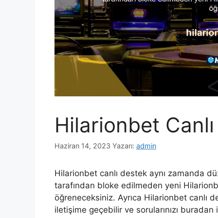
Hilarionbet Canl
Haziran 14, 2023
Yazarı:
admin
Hilarionbet canlı destek aynı zamanda düz
tarafından bloke edilmeden yeni Hilarion
öğreneceksiniz. Ayrıca Hilarionbet canlı 
iletişime geçebilir ve sorularınızı buradan 