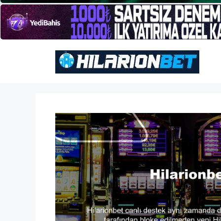
İçeriğe
atla